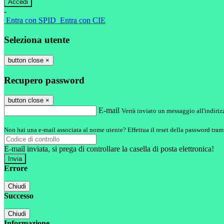
-
Entra con SPID
Entra con CIE
Seleziona utente
button close
×
Recupero password
button close
×
E-mail
Verrà inviato un messaggio all'indirizz
Non hai una e-mail associata al nome utente? Effettua il reset della password tram
E-mail inviata, si prega di controllare la casella di posta elettronica!
Errore
Chiudi
Successo
Chiudi
Informazione