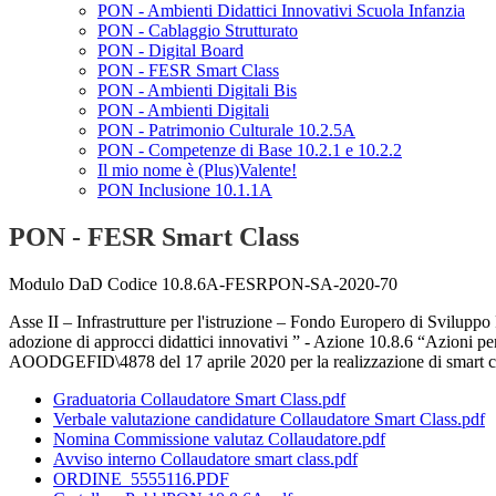
PON - Ambienti Didattici Innovativi Scuola Infanzia
PON - Cablaggio Strutturato
PON - Digital Board
PON - FESR Smart Class
PON - Ambienti Digitali Bis
PON - Ambienti Digitali
PON - Patrimonio Culturale 10.2.5A
PON - Competenze di Base 10.2.1 e 10.2.2
Il mio nome è (Plus)Valente!
PON Inclusione 10.1.1A
PON - FESR Smart Class
Modulo DaD Codice 10.8.6A-FESRPON-SA-2020-70
Asse II – Infrastrutture per l'istruzione – Fondo Europero di Svilupp
adozione di approcci didattici innovativi ” - Azione 10.8.6 “Azioni per l'
AOODGEFID\4878 del 17 aprile 2020 per la realizzazione di smart cla
Graduatoria Collaudatore Smart Class.pdf
Verbale valutazione candidature Collaudatore Smart Class.pdf
Nomina Commissione valutaz Collaudatore.pdf
Avviso interno Collaudatore smart class.pdf
ORDINE_5555116.PDF