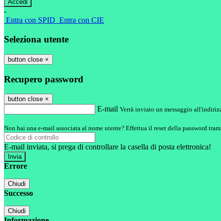
-
Entra con SPID
Entra con CIE
Seleziona utente
button close
×
Recupero password
button close
×
E-mail
Verrà inviato un messaggio all'indirizz
Non hai una e-mail associata al nome utente? Effettua il reset della password tram
E-mail inviata, si prega di controllare la casella di posta elettronica!
Errore
Chiudi
Successo
Chiudi
Informazione