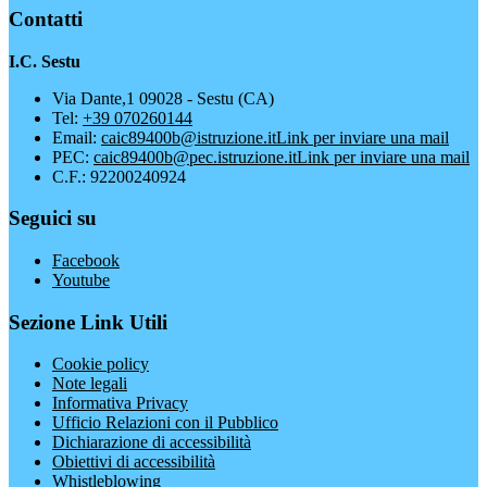
Contatti
I.C. Sestu
Via Dante,1 09028 - Sestu (CA)
Tel:
+39 070260144
Email:
caic89400b@istruzione.it
Link per inviare una mail
PEC:
caic89400b@pec.istruzione.it
Link per inviare una mail
C.F.: 92200240924
Seguici su
Facebook
Youtube
Sezione Link Utili
Cookie policy
Note legali
Informativa Privacy
Ufficio Relazioni con il Pubblico
Dichiarazione di accessibilità
Obiettivi di accessibilità
Whistleblowing